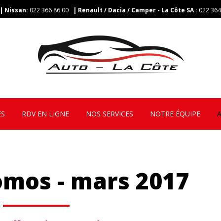
| Nissan:
022 366 86 00
| Renault / Dacia / Camper - La Côte SA
:
022 364
ES
RDV EN LIGNE
NOS SERVICES
NOTRE ÉQUIPE
omos - mars 2017