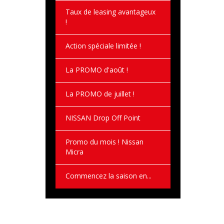
Taux de leasing avantageux
!
Action spéciale limitée !
La PROMO d'août !
La PROMO de juillet !
NISSAN Drop Off Point
Promo du mois ! Nissan
Micra
Commencez la saison en...