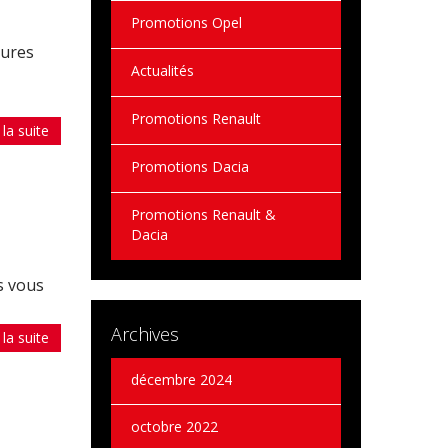
Promotions Opel
tures
Actualités
Promotions Renault
 la suite
Promotions Dacia
Promotions Renault &
Dacia
s vous
Archives
 la suite
décembre 2024
octobre 2022