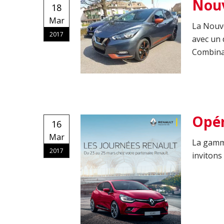
Nouv
18
Mar
La Nouve
2017
avec un 
Combinai
Opér
16
Mar
La gamm
2017
invitons