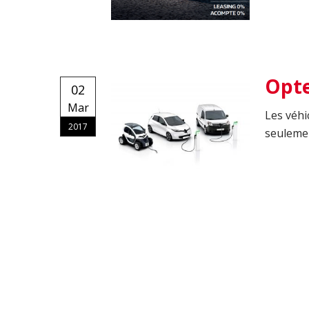
Opte
02
Mar
Les véhi
2017
seulemen