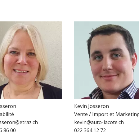
osseron
Kevin Josseron
bilité
Vente / Import et Marketin
osseron@etraz.ch
kevin@auto-lacote.ch
6 86 00
022 364 12 72