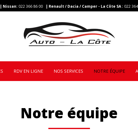
| Nissan:
022 366 86 00
| Renault / Dacia / Camper - La Côte SA
:
022 364
ES
RDV EN LIGNE
NOS SERVICES
NOTRE ÉQUIPE
Notre équipe