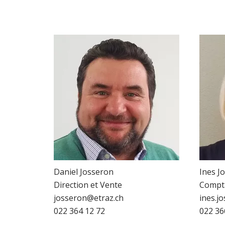
Administration
Daniel Josseron
Ines J
Direction et Vente
Compta
josseron@etraz.ch
ines.j
022 364 12 72
022 36