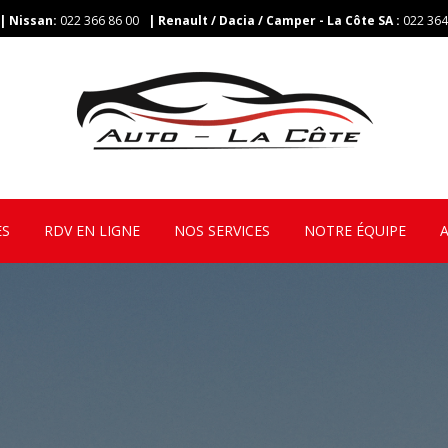
| Nissan:
022 366 86 00
| Renault / Dacia / Camper - La Côte SA
:
022 364
ES
RDV EN LIGNE
NOS SERVICES
NOTRE ÉQUIPE