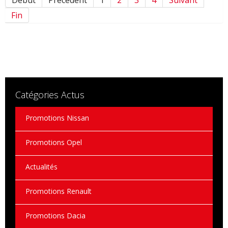
Début
Précédent
1
2
3
4
Suivant
Fin
Catégories Actus
Promotions Nissan
Promotions Opel
Actualités
Promotions Renault
Promotions Dacia