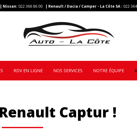
| Nissan:
022 366 86 00
| Renault / Dacia / Camper - La Côte SA
:
022 364
ES
RDV EN LIGNE
NOS SERVICES
NOTRE ÉQUIPE
enault Captur !