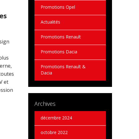
Promotions Opel
es
Actualités
Promotions Renault
esign
Promotions Dacia
plus
erne,
Promotions Renault &
Dacia
toutes
V et
ession
Archives
décembre 2024
octobre 2022