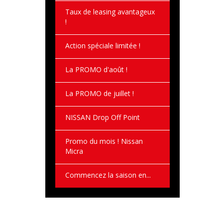
Taux de leasing avantageux
!
Action spéciale limitée !
La PROMO d'août !
La PROMO de juillet !
NISSAN Drop Off Point
Promo du mois ! Nissan
Micra
Commencez la saison en...