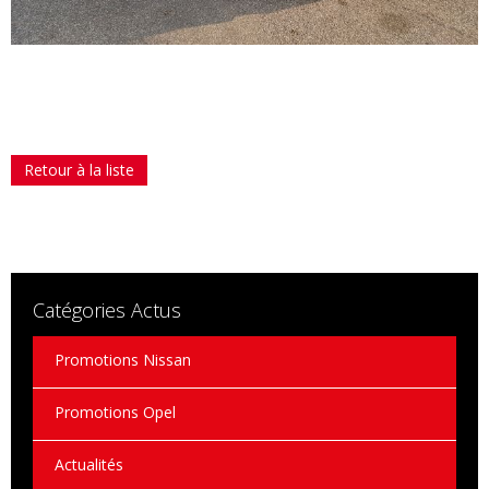
Retour à la liste
Catégories Actus
Promotions Nissan
Promotions Opel
Actualités