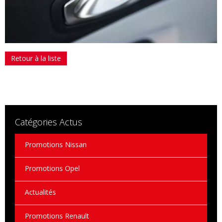
Retour à la liste
Catégories Actus
Promotions Nissan
Promotions Opel
Actualités
Promotions Renault